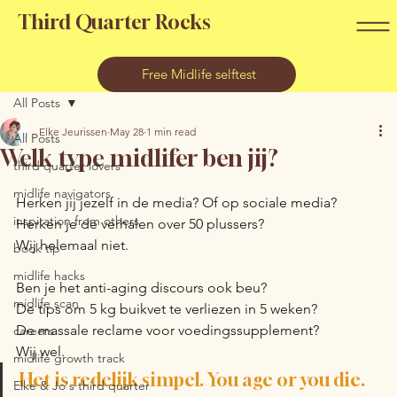
Third Quarter Rocks
Free Midlife selftest
All Posts
Elke Jeurissen
May 28
1 min read
All Posts
Welk type midlifer ben jij?
third quarter lovers
midlife navigators
Herken jij jezelf in de media? Of op sociale media?
inspiration from others
Herken je de verhalen over 50 plussers? 
Wij helemaal niet.
book tip
midlife hacks
Ben je het anti-aging discours ook beu?
midlife scan
De tips om 5 kg buikvet te verliezen in 5 weken?
De massale reclame voor voedingssupplement? 
careers
Wij wel. 
midlife growth track
Het is redelijk simpel. You age or you die.
Elke & Jo's third quarter